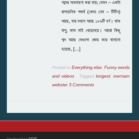
শব্দের অবতারণা করা যায়; যেমন – একটা
রাসায়নিক পদার্থ (কোড নেম – টিটিন)
আছে, যার দখলে আছে ১৮৯টি বর্ণ। থাক
বাপু, কাম নাই খেয়েদেয়ে। আরো কিছু
শব্দ আছে যেগুলো জোর করে বানানো
হয়েছে, […]
Posted in
Everything else
,
Funny words
and videos
Tagged
longest
,
merriam
webster
3 Comments
Developed by
CGIT