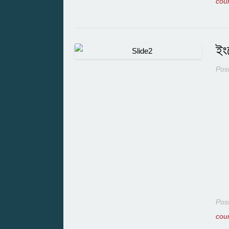
cou
ইং
Pos
Pos
cou