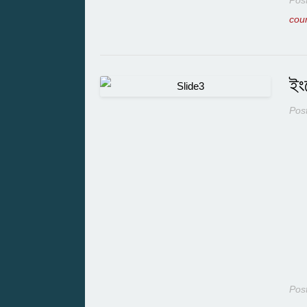
Pos
cou
ইং
Pos
Pos