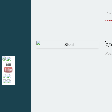
Pos
cou
ইং
Pos