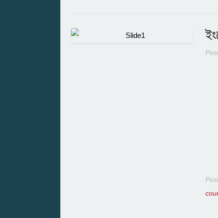
ইং
Pos
Pos
cou