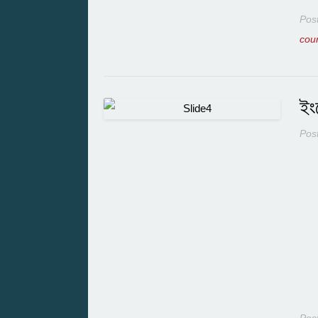
Pos
cou
ইং
Pos