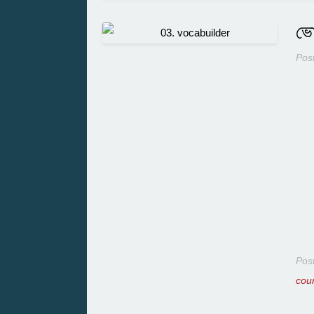
ভো
Pos
Pos
cou