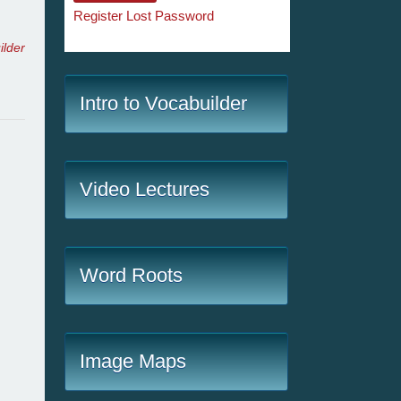
Register
Lost Password
ilder
Intro to Vocabuilder
Video Lectures
Word Roots
Image Maps