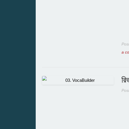
Pos
a c
রি
Pos