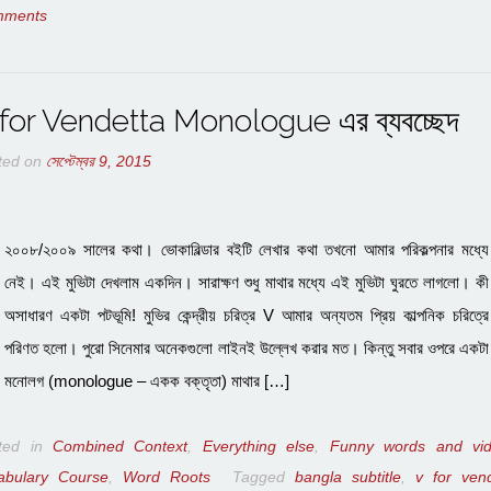
mments
for Vendetta Monologue এর ব্যবচ্ছেদ
ted on
সেপ্টেম্বর 9, 2015
২০০৮/২০০৯ সালের কথা। ভোকাবিল্ডার বইটি লেখার কথা তখনো আমার পরিকল্পনার মধ্যে
নেই। এই মুভিটা দেখলাম একদিন। সারাক্ষণ শুধু মাথার মধ্যে এই মুভিটা ঘুরতে লাগলো। কী
অসাধারণ একটা পটভূমি! মুভির কেন্দ্রীয় চরিত্র V আমার অন্যতম প্রিয় কাল্পনিক চরিত্রে
পরিণত হলো। পুরো সিনেমার অনেকগুলো লাইনই উল্লেখ করার মত। কিন্তু সবার ওপরে একটা
মনোলগ (monologue – একক বক্তৃতা) মাথার […]
ted in
Combined Context
,
Everything else
,
Funny words and vi
abulary Course
,
Word Roots
Tagged
bangla subtitle
,
v for ven