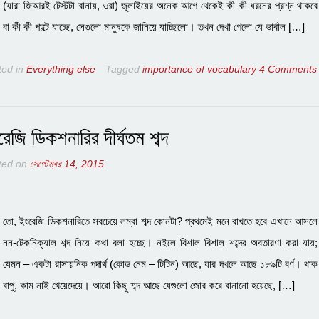
(যারা জিআরই টেস্টটা বানায়, ওরা) জুলাইয়ের অনেক আগে থেকেই কী কী ধরনের প্রশ্ন থাকবে
বা কী কী পাল্টে যাচ্ছে, সেগুলো মানুষকে জানিয়ে যাচ্ছিলো। তখন দেখা গেলো যে ভার্বাল […]
ted in
Everything else
Tagged
importance of vocabulary
4 Comments
রেজি ডিকশনারির দীর্ঘতম শব্দ
ted on
সেপ্টেম্বর 14, 2015
তো, ইংরেজি ডিকশনারিতে সবচেয়ে লম্বা শব্দ কোনটা? প্রথমেই মনে রাখতে হবে এখানে আসলে
নন-টেকনিক্যাল শব্দ নিয়ে কথা বলা হচ্ছে। নইলে বিশাল বিশাল শব্দের অবতারণা করা যায়;
যেমন – একটা রাসায়নিক পদার্থ (কোড নেম – টিটিন) আছে, যার দখলে আছে ১৮৯টি বর্ণ। থাক
বাপু, কাম নাই খেয়েদেয়ে। আরো কিছু শব্দ আছে যেগুলো জোর করে বানানো হয়েছে, […]