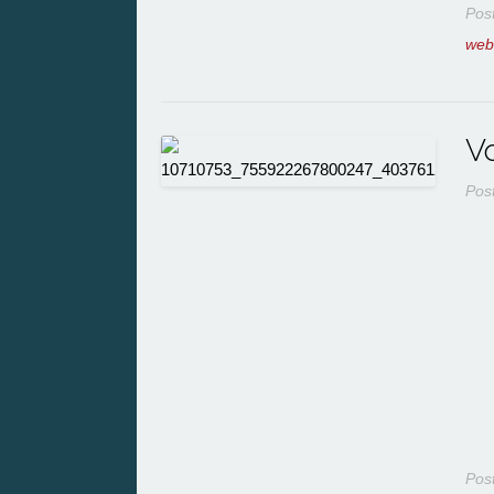
Pos
web
V
Pos
Pos