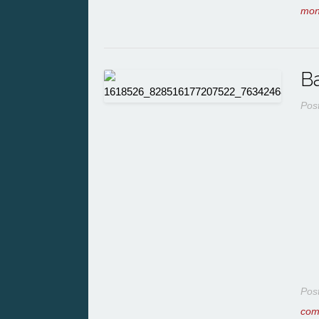
mon
Ba
Pos
Pos
com