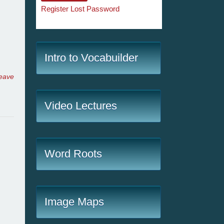
Register
Lost Password
Intro to Vocabuilder
eave
Video Lectures
Word Roots
Image Maps