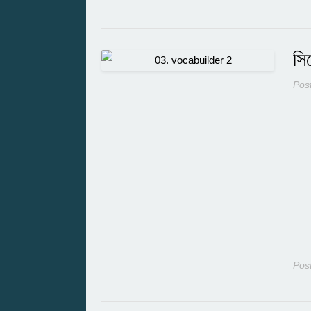
সি
Pos
Pos