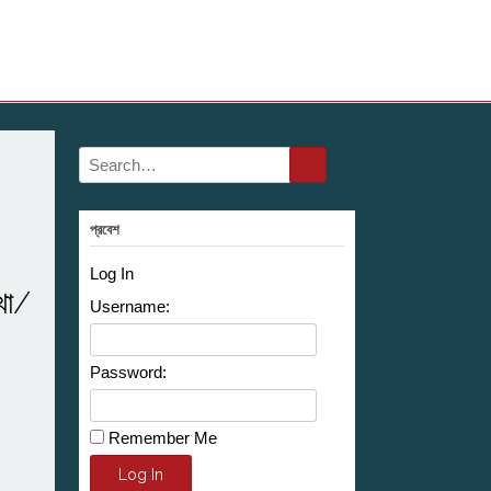
প্রবেশ
Log In
খা/
Username:
Password:
Remember Me
Alternative:
Log In