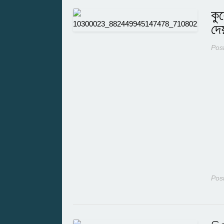
কু
দে
Pos
Pos