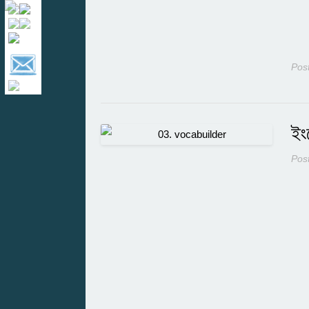
Pos
ইং
Pos