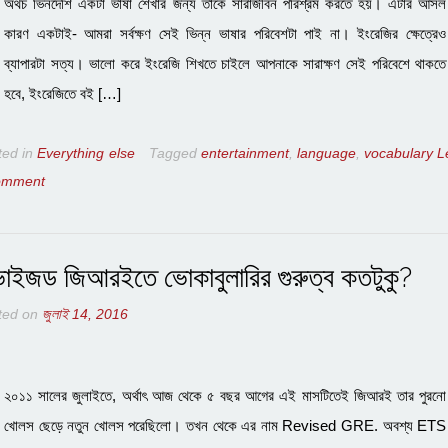
অথচ ভিনদেশি একটা ভাষা শেখার জন্য তাকে সারাজীবন পরিশ্রম করতে হয়। এটার আসল
কারণ একটাই- আমরা সর্বক্ষণ সেই ভিন্ন ভাষার পরিবেশটা পাই না। ইংরেজির ক্ষেত্রেও
ব্যাপারটা সত্য। ভালো করে ইংরেজি শিখতে চাইলে আপনাকে সারাক্ষণ সেই পরিবেশে থাকতে
হবে, ইংরেজিতে বই […]
ted in
Everything else
Tagged
entertainment
,
language
,
vocabulary
L
omment
ভাইজড জিআরইতে ভোকাবুলারির গুরুত্ব কতটুকু?
ted on
জুলাই 14, 2016
২০১১ সালের জুলাইতে, অর্থাৎ আজ থেকে ৫ বছর আগের এই মাসটিতেই জিআরই তার পুরনো
খোলস ছেড়ে নতুন খোলস পরেছিলো। তখন থেকে এর নাম Revised GRE. অবশ্য ETS