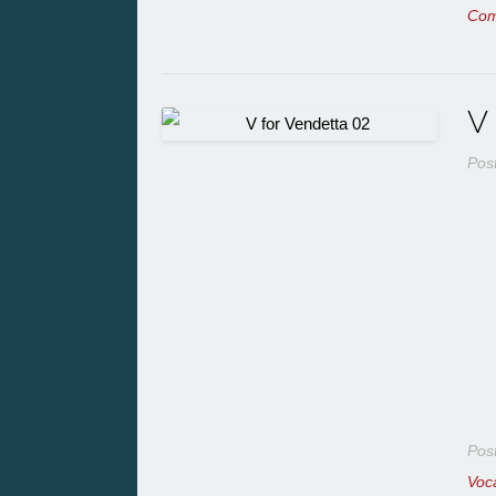
Co
V 
Pos
Pos
Voc