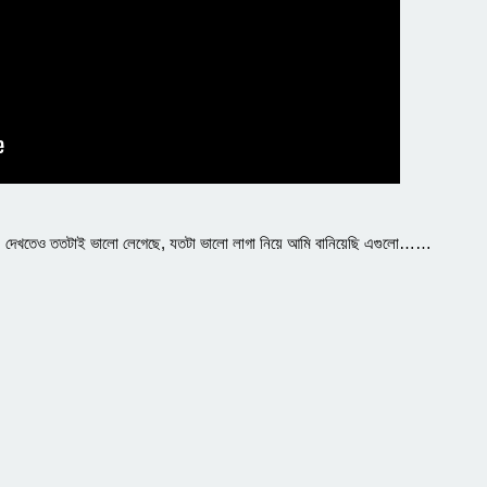
, দেখতেও ততটাই ভালো লেগেছে, যতটা ভালো লাগা নিয়ে আমি বানিয়েছি এগুলো……