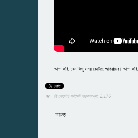
আশা করি, চরম কিছু সময় কেটেছে আপনাদের। আশা করি
এই পোস্টের সর্বমোট পাঠকসংখ্যা:
2,176
মন্তব্য