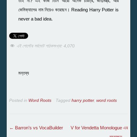
তাই না? এই কাজ তিনি আরো অনেক চরিত্র, জাদুমন্ত্র, আর
কেমিক্যালের নাম নিয়েও করেছেন। Reading Harry Potter is
never a bad idea.
এই পোস্টের সর্বমোট পাঠকসংখ্যা:
4,070
মন্তব্য
Posted in
Word Roots
Tagged
harry potter
,
word roots
Post
←
Barron’s vs VocaBuilder
V for Vendetta Monologue এর
ব্যবচ্ছেদ
→