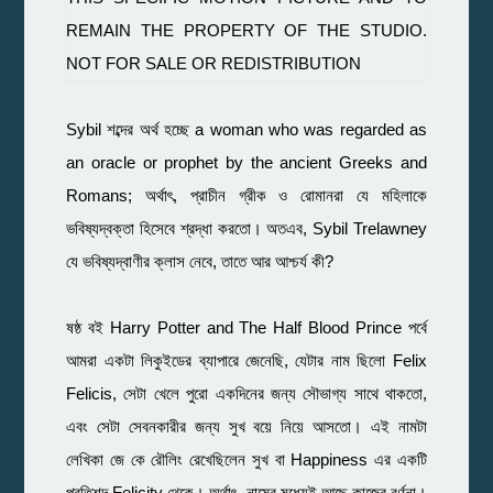
Sybil শব্দের অর্থ হচ্ছে a woman who was regarded as
an oracle or prophet by the ancient Greeks and
Romans; অর্থাৎ, প্রাচীন গ্রীক ও রোমানরা যে মহিলাকে
ভবিষ্যদ্বক্তা হিসেবে শ্রদ্ধা করতো। অতএব, Sybil Trelawney
যে ভবিষ্যদ্বাণীর ক্লাস নেবে, তাতে আর আশ্চর্য কী?
ষষ্ঠ বই Harry Potter and The Half Blood Prince পর্বে
আমরা একটা লিকুইডের ব্যাপারে জেনেছি, যেটার নাম ছিলো Felix
Felicis, সেটা খেলে পুরো একদিনের জন্য সৌভাগ্য সাথে থাকতো,
এবং সেটা সেবনকারীর জন্য সুখ বয়ে নিয়ে আসতো। এই নামটা
লেখিকা জে কে রৌলিং রেখেছিলেন সুখ বা Happiness এর একটি
প্রতিশব্দ Felicity থেকে। অর্থাৎ, নামের মধ্যেই আছে কাজের বর্ণনা।