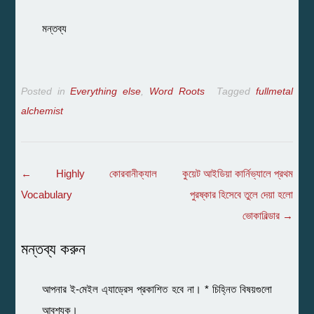
মন্তব্য
Posted in
Everything else
,
Word Roots
Tagged
fullmetal
alchemist
Post
←
Highly কোরবানীক্যাল
কুয়েট আইডিয়া কার্নিভ্যালে প্রথম
navigation
Vocabulary
পুরষ্কার হিসেবে তুলে দেয়া হলো
ভোকাবিল্ডার
→
মন্তব্য করুন
আপনার ই-মেইল এ্যাড্রেস প্রকাশিত হবে না।
*
চিহ্নিত বিষয়গুলো
আবশ্যক।